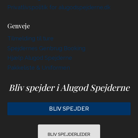
Privatlivspolitik for alugodspejderne.dk
Genveje
Tilmelding til ture
Spejdernes Genbrug Booking
Hjælp Alugod Spejderne
Pakkeliste & Uniformen
Bliv spejder i Alugod Spejderne
BLIV SPEJDER
BLIV SPEJDERLEDER