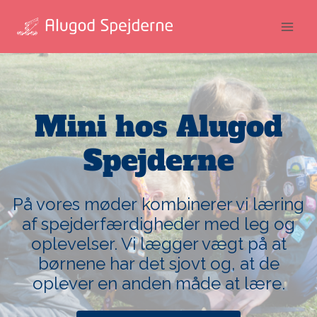
Fortsæt
til
indhold
Mini hos Alugod
Spejderne
På vores møder kombinerer vi læring
af spejderfærdigheder med leg og
oplevelser. Vi lægger vægt på at
børnene har det sjovt og, at de
oplever en anden måde at lære.