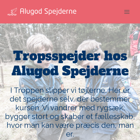
Fortsæt
til
indhold
Tropsspejder hos
Alugod Spejderne
I Troppen slipper vi tøjlerne. Her er
det spejderne selv, der bestemmer
kursen. Vi vandrer med rygsæk,
bygger stort og skaber et fællesskab,
hvor man kan være præcis den, man
er.